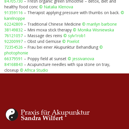
84705730
–
Fresh organic green smoothie – detox, diet and
healthy food conc
© Natalia Klenova
91359116
–
Therapist applying pressure with thumbs on back.
©
karelnoppe
62242809
–
Traditional Chinese Medicine
© marilyn barbone
38149832
–
Mini moxa stick therapy
© Monika Wisniewska
76121057
–
Massage des reins
© sylv1rob1
92200997
–
Obst und Gemüse
© Pixelot
72354526
–
Frau bei einer Akupunktur Behandlung
©
photophonie
66379591
–
Poppy field at sunset
© jessivanova
84168843
–
Acupuncture needles with spa stone on tray,
closeup
© Africa Studio