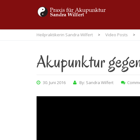
Heilpraktikerin Sandra Wilfert
>
Video Posts
>
Akupunktur gege
30. Juni 2016
By: Sandra Wilfert
Comme