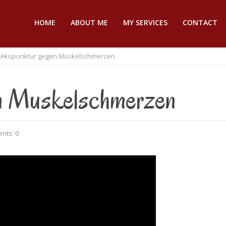
HOME
ABOUT ME
MY SERVICES
CONTACT
Akupunktur gegen Muskelschmerzen
n Muskelschmerzen
nts: 0